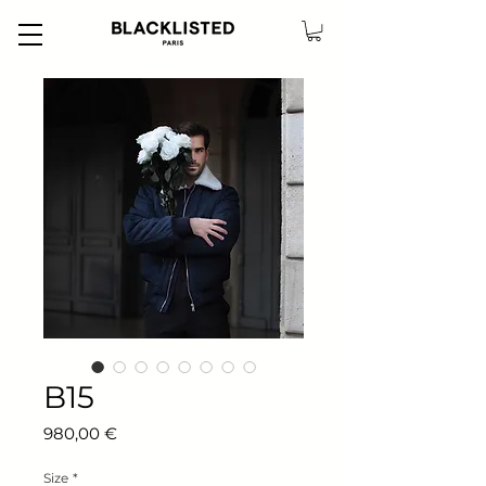
B15
Prix
980,00 €
Size
*