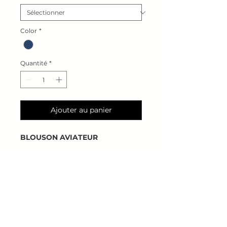
Color
*
Quantité
*
Ajouter au panier
BLOUSON AVIATEUR
Blouson toile 100%coton
Col mouton naturel
2 poches extérieures
Poche intérieure
Doublure 100% mouton naturel
Fermeture éclair métal double
curseurs RIRI
guide des tailles